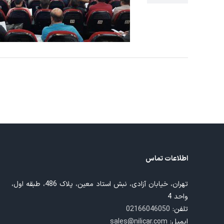
ور ماه 97
اطلاعات تماس
تهران، خیابان آزادی، نبش استاد معین، پلاک 486، طبقه اول،
واحد 4
تلفن:
02166046050
ایمیل:
sales@nilicar.com