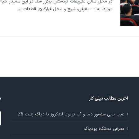
در محل سالن تشریفات کردستان برگزار شد. در این سمینار کلیه
مربوط به : - معرفی، شرح و محل قرارگیری قطعات
...
آخرین مطالب نیلی کار
د
د
عیب یابی سنسور دما و آب تویوتا لندکروز با دیاگ زنیت Z5
م
معرفی دستگاه یودیاگ
آ