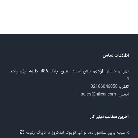
اطلاعات تماس
تهران، خیابان آزادی، نبش استاد معین، پلاک 486، طبقه اول، واحد
4
تلفن:
02166046050
ایمیل:
sales@nilicar.com
آخرین مطالب نیلی کار
عیب یابی سنسور دما و آب تویوتا لندکروز با دیاگ زنیت Z5