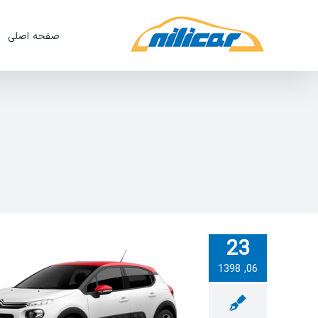
Ski
t
صفحه اصلی
conten
23
06, 1398
ویدئو:تعویض باتری سیتروئن C3 با