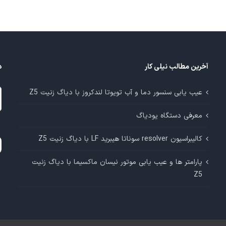
آخرین مطالب نیلی کار
د
د
عیب یابی سنسور دما و آب تویوتا لندکروز با دیاگ زنیت Z5
م
معرفی دستگاه یودیاگ
آ
کالیبراسیون resolver سوناتا هیبرید LF با دیاگ زنیت Z5
پارامتر ها و عیب یابی موتور نیسان ماکسیما با دیاگ زنیت
Z5