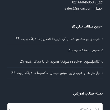
تلفن:
02166046050
ایمیل:
sales@nilicar.com
آخرین مطالب نیلی کار
عیب یابی سنسور دما و آب تویوتا لندکروز با دیاگ زنیت Z5
معرفی دستگاه یودیاگ
کالیبراسیون resolver سوناتا هیبرید LF با دیاگ زنیت Z5
پارامتر ها و عیب یابی موتور نیسان ماکسیما با دیاگ زنیت Z5
دسته مطالب آموزشی
دسته