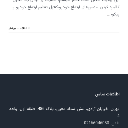
این یونیت امکان تست فشار سیستم، عملیات پر کردن باد مخزن،
کالیبره کردن سنسورهای ارتفاع خودرو،کنترل تنظیم ارتفاع خودرو و
پیکره
...
اطلاعات بیشتر
اطلاعات تماس
تهران، خیابان آزادی، نبش استاد معین، پلاک 486، طبقه اول، واحد
4
تلفن:
02166046050