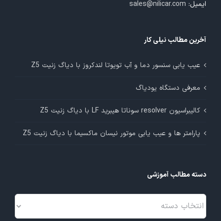
ایمیل:
sales@nilicar.com
آخرین مطالب نیلی کار
عیب یابی سنسور دما و آب تویوتا لندکروز با دیاگ زنیت Z5
معرفی دستگاه یودیاگ
کالیبراسیون resolver سوناتا هیبرید LF با دیاگ زنیت Z5
پارامتر ها و عیب یابی موتور نیسان ماکسیما با دیاگ زنیت Z5
دسته مطالب آموزشی
دسته
مطالب