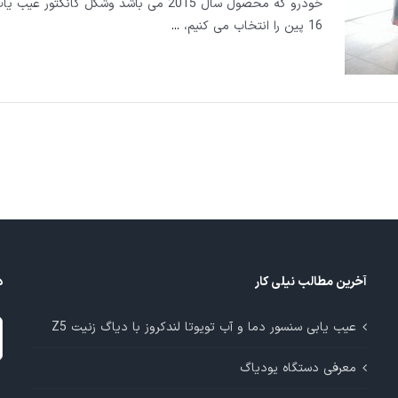
خودرو که محصول سال 2015 می باشد وشکل کانکتور ع
16 پین را انتخاب می کنیم،
...
آخرین مطالب نیلی کار
د
د
عیب یابی سنسور دما و آب تویوتا لندکروز با دیاگ زنیت Z5
م
معرفی دستگاه یودیاگ
آ