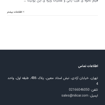
فیلم نحوه ی عیب یابی و عملیات ویژه ی این یونیت
...
اطلاعات بیشتر
اطلاعات تماس
تهران، خیابان آزادی، نبش استاد معین، پلاک 486، طبقه اول، واحد
4
تلفن:
02166046050
ایمیل:
sales@nilicar.com