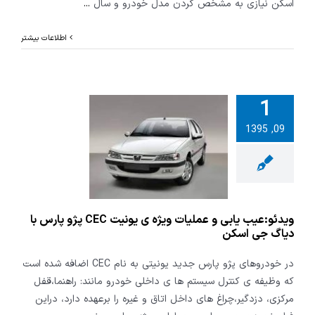
اسکن نیازی به مشخص کردن مدل خودرو و سال
...
اطلاعات بیشتر
1
09, 1395
:عیب یابی و
ویژه ی یونیت
CE پژو پارس با
 جی اسکن
ویدئو:عیب یابی و عملیات ویژه ی یونیت CEC پژو پارس با
دیاگ جی اسکن
در خودروهای پژو پارس جدید یونیتی به نام CEC اضافه شده است
که وظیفه ی کنترل سیستم ها ی داخلی خودرو مانند: راهنما،قفل
مرکزی، دزدگیر،چراغ های داخل اتاق و غیره را برعهده دارد، دراین