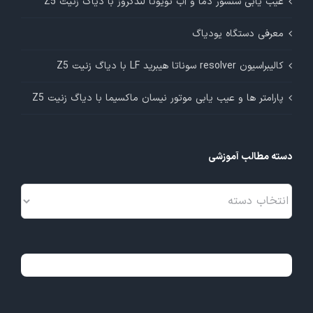
عیب یابی سنسور دما و آب تویوتا لندکروز با دیاگ زنیت Z5
معرفی دستگاه یودیاگ
کالیبراسیون resolver سوناتا هیبرید LF با دیاگ زنیت Z5
پارامتر ها و عیب یابی موتور نیسان ماکسیما با دیاگ زنیت Z5
دسته مطالب آموزشی
دسته
مطالب
آموزشی