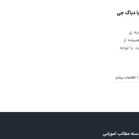
یابی و عملیات ویژه ی تویوتا هایلوکس مدل 2015 با دیاگ جی
پس گزینه ی
 همیشه از
د. با توجه
اطلاعات بیشتر
سته مطالب آموزشی