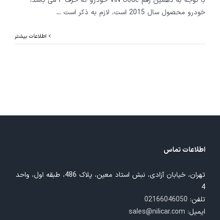
با توجه به دهمین رقم VIN Code خودرو که حرف F می باشد،
خودرو محصول سال 2015 است، لازم به ذکر است
...
اطلاعات بیشتر
اطلاعات تماس
تهران، خیابان آزادی، نبش استاد معین، پلاک 486، طبقه اول، واحد
4
تلفن:
02166046050
ایمیل:
sales@nilicar.com