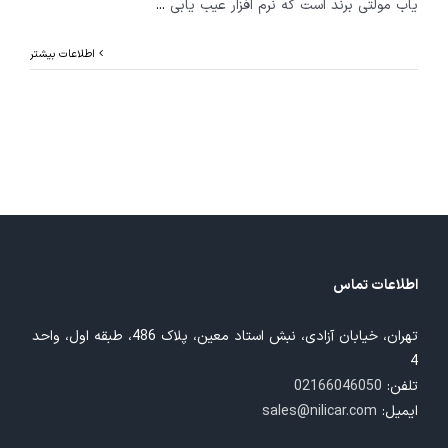
یاب مولتی برند است که نرم افزار عیب یابی
...
اطلاعات بیشتر
اطلاعات تماس
تهران، خیابان آزادی، نبش استاد معین، پلاک 486، طبقه اول، واحد
4
تلفن:
02166046050
ایمیل:
sales@nilicar.com