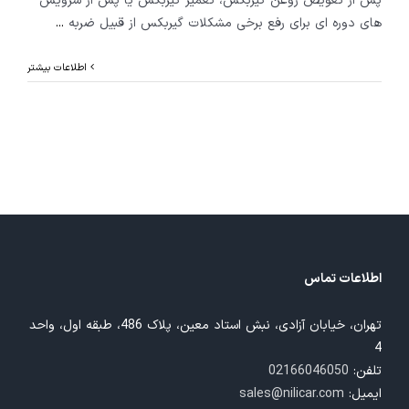
پس از تعویض روغن گیربکس، تعمیر گیربکس یا پس از سرویس
های دوره ای برای رفع برخی مشکلات گیربکس از قبیل ضربه
...
اطلاعات بیشتر
اطلاعات تماس
تهران، خیابان آزادی، نبش استاد معین، پلاک 486، طبقه اول، واحد
4
تلفن:
02166046050
ایمیل:
sales@nilicar.com