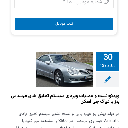
ثبت موبایل
30
تست و عملیات
05, 1395
سیستم تعلیق
رسدس بنز با
 جی اسکن
ویدئو:تست و عملیات ویژه ی سیستم تعلیق بادی مرسدس
بنز با دیاگ جی اسکن
در فیلم پیش رو عیب یابی و تست نشتی سیستم تعلیق بادی
Airmatic خودروی مرسدس بنز S500 را مشاهده می کنید.با