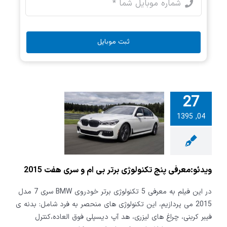
ثبت موبایل
27
04, 1395
:معرفی پنج
ی برتر بی ام و
ت 2015
ویدئو:معرفی پنج تکنولوژی برتر بی ام و سری هفت 2015
در این فیلم به معرفی 5 تکنولوژی برتر خودروی BMW سری 7 مدل
2015 می پردازیم، این تکنولوژی های منحصر به فرد شامل: بدنه ی
فیبر کربنی، چراغ های لیزری، هد آپ دیسپلی فوق العاده،کنترل