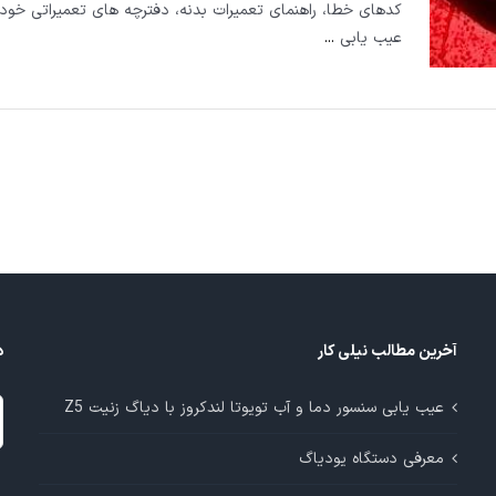
کدهای خطا، راهنمای تعمیرات بدنه، دفترچه های تعمیراتی خودر
عیب یابی
...
آخرین مطالب نیلی کار
د
د
عیب یابی سنسور دما و آب تویوتا لندکروز با دیاگ زنیت Z5
م
معرفی دستگاه یودیاگ
آ