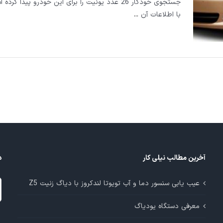
جستجوی خودکار 26 عدد یونیت را برای این خودرو پیدا کر
با اطلاعات آن
...
آخرین مطالب نیلی کار
د
د
عیب یابی سنسور دما و آب تویوتا لندکروز با دیاگ زنیت Z5
م
معرفی دستگاه یودیاگ
آ