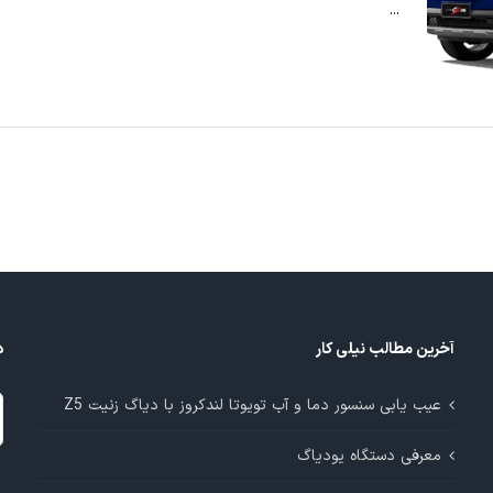
...
آخرین مطالب نیلی کار
د
د
عیب یابی سنسور دما و آب تویوتا لندکروز با دیاگ زنیت Z5
م
معرفی دستگاه یودیاگ
آ