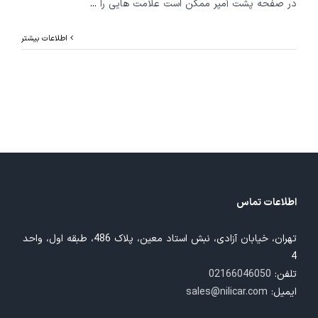
در صفحه پشت آمپر ممکن است علامت هایی را
...
اطلاعات بیشتر
اطلاعات تماس
تهران، خیابان آزادی، نبش استاد معین، پلاک 486، طبقه اول، واحد
4
تلفن:
02166046050
ایمیل:
sales@nilicar.com