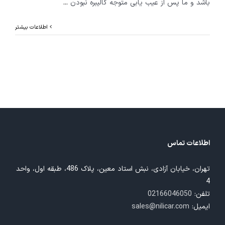
باشد و ما پس از عیب یابی متوجه کالیبره نبودن
...
اطلاعات بیشتر
اطلاعات تماس
تهران، خیابان آزادی، نبش استاد معین، پلاک 486، طبقه اول، واحد
4
تلفن:
02166046050
ایمیل:
sales@nilicar.com