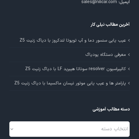
ایمیل:
sales@nilicar.com
آخرین مطالب نیلی کار
عیب یابی سنسور دما و آب تویوتا لندکروز با دیاگ زنیت Z5
معرفی دستگاه یودیاگ
کالیبراسیون resolver سوناتا هیبرید LF با دیاگ زنیت Z5
پارامتر ها و عیب یابی موتور نیسان ماکسیما با دیاگ زنیت Z5
دسته مطالب آموزشی
دسته
مطالب