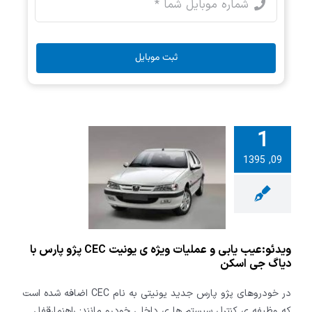
ثبت موبایل
1
09, 1395
:عیب یابی و
ویژه ی یونیت
CE پژو پارس با
 جی اسکن
ویدئو:عیب یابی و عملیات ویژه ی یونیت CEC پژو پارس با
دیاگ جی اسکن
در خودروهای پژو پارس جدید یونیتی به نام CEC اضافه شده است
که وظیفه ی کنترل سیستم ها ی داخلی خودرو مانند: راهنما،قفل