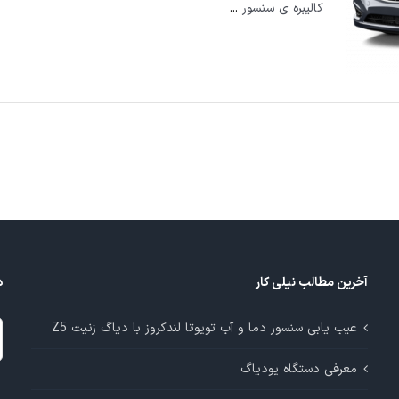
کالیبره ی سنسور
...
آخرین مطالب نیلی کار
د
د
عیب یابی سنسور دما و آب تویوتا لندکروز با دیاگ زنیت Z5
م
معرفی دستگاه یودیاگ
آ