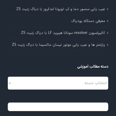
عیب یابی سنسور دما و آب تویوتا لندکروز با دیاگ زنیت Z5
معرفی دستگاه یودیاگ
کالیبراسیون resolver سوناتا هیبرید LF با دیاگ زنیت Z5
پارامتر ها و عیب یابی موتور نیسان ماکسیما با دیاگ زنیت Z5
دسته مطالب آموزشی
دسته
مطالب
آموزشی