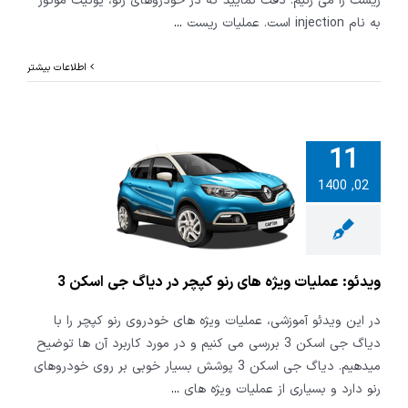
ریست را می زنیم. دقت نمایید که در خودروهای رنو، یونیت موتور
به نام injection است. عملیات ریست
...
اطلاعات بیشتر
11
02, 1400
 عملیات ویژه
نو کپچر در
جی اسکن 3
ویدئو: عملیات ویژه های رنو کپچر در دیاگ جی اسکن 3
در این ویدئو آموزشی، عملیات ویژه های خودروی رنو کپچر را با
دیاگ جی اسکن 3 بررسی می کنیم و در مورد کاربرد آن ها توضیح
میدهیم. دیاگ جی اسکن 3 پوشش بسیار خوبی بر روی خودروهای
رنو دارد و بسیاری از عملیات ویژه های
...