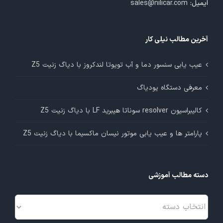
ایمیل:
sales@nilicar.com
آخرین مطالب نیلی کار
عیب یابی سنسور دما و آب تویوتا لندکروز با دیاگ زنیت Z5
معرفی دستگاه یودیاگ
کالیبراسیون resolver سوناتا هیبرید LF با دیاگ زنیت Z5
پارامتر ها و عیب یابی موتور نیسان ماکسیما با دیاگ زنیت Z5
دسته مطالب آموزشی
دسته
مطالب