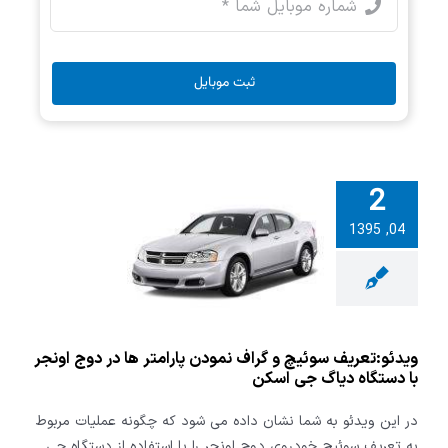
ثبت موبایل
2
تعریف سوئیچ
04, 1395
نمودن پارامتر
دوج اونجر با
ه دیاگ جی
اسکن
ویدئو:تعریف سوئیچ و گراف نمودن پارامتر ها در دوج اونجر
با دستگاه دیاگ جی اسکن
در این ویدئو به شما نشان داده می شود که چگونه عملیات مربوط
به تعریف سوئیچ خودروی دوج اونجر را با استفاده از دستگاه جی