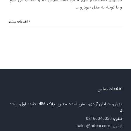
خودروی تست ما از سری X می باشد. سپس X1 را انتخاب می کنیم
و با توجه به مدل خودرو
...
اطلاعات بیشتر
اطلاعات تماس
تهران، خیابان آزادی، نبش استاد معین، پلاک 486، طبقه اول، واحد
4
تلفن:
02166046050
ایمیل:
sales@nilicar.com