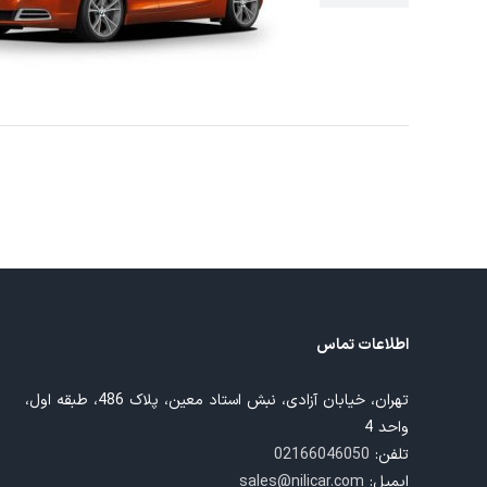
اسکن تب
اطلاعات تماس
تهران، خیابان آزادی، نبش استاد معین، پلاک 486، طبقه اول،
واحد 4
تلفن:
02166046050
ایمیل:
sales@nilicar.com