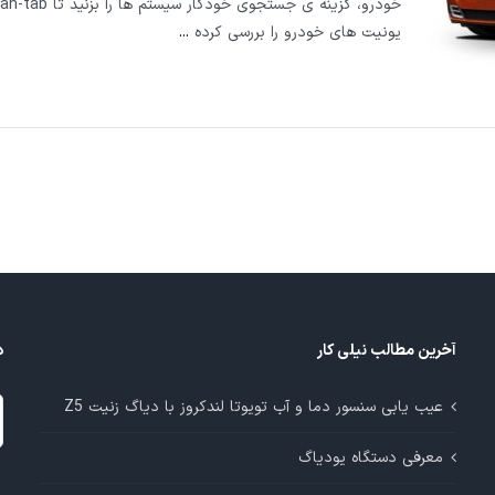
یونیت های خودرو را بررسی کرده
...
آخرین مطالب نیلی کار
د
د
عیب یابی سنسور دما و آب تویوتا لندکروز با دیاگ زنیت Z5
م
معرفی دستگاه یودیاگ
آ