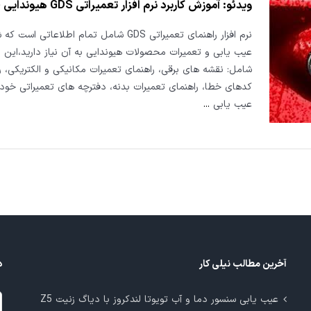
ویدئو: آموزش کاربرد نرم افزار تعمیراتی GDS هیوندایی قسمت ۱
نرم افزار راهنمای تعمیراتی GDS شامل تمام اطلاعاتی اس
عیب یابی و تعمیرات محصولات هیوندایی به آن نیاز دارید،این 
شامل: نقشه های برقی، راهنمای تعمیرات مکانیکی و الکتریکی، ر
کدهای خطا، راهنمای تعمیرات بدنه، دفترچه های تعمیراتی خودر
عیب یابی
...
آخرین مطالب نیلی کار
د
د
عیب یابی سنسور دما و آب تویوتا لندکروز با دیاگ زنیت Z5