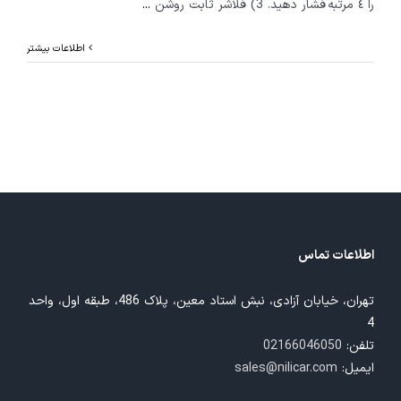
را ٤ مرتبه فشار دهيد. 3) فلاشر ثابت روشن
...
اطلاعات بیشتر
اطلاعات تماس
تهران، خیابان آزادی، نبش استاد معین، پلاک 486، طبقه اول، واحد
4
تلفن:
02166046050
ایمیل:
sales@nilicar.com