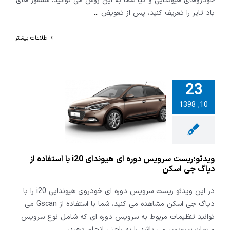
خودروهای هیوندایی و کیا شما به این روش می توانید، سنسور های
باد تایر را تعریف کنید، پس از تعویض
...
اطلاعات بیشتر
23
ریست سرویس
10, 1398
دوره ای هیوندای i20
فاده از دیاگ
ی اسکن
ویدئو:ریست سرویس دوره ای هیوندای i20 با استفاده از
دیاگ جی اسکن
در این ویدئو ریست سرویس دوره ای خودروی هیوندایی i20 را با
دیاگ جی اسکن مشاهده می کنید، شما با استفاده از Gscan می
توانید تنظیمات مربوط به سرویس دوره ای که شامل نوع سرویس
و زمان سرویس می باشد را به راحتی انجام دهید،
...