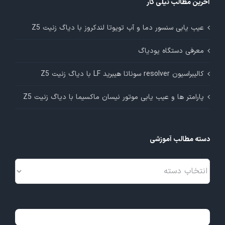
آخرین مطالب نیلی کار
عیب یابی سنسور دما و آب تویوتا لندکروز با دیاگ زنیت Z5
معرفی دستگاه یودیاگ
کالیبراسیون resolver سوناتا هیبرید LF با دیاگ زنیت Z5
پارامتر ها و عیب یابی موتور نیسان ماکسیما با دیاگ زنیت Z5
دسته مطالب آموزشی
دسته
مطالب
آموزشی