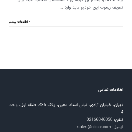
برند MVM و بعد از آن گزینه ی MVM۵۳۰ را انتخاب کنید، برای
تعریف ریموت این خودرو باید وارد
...
اطلاعات بیشتر
اطلاعات تماس
تهران، خیابان آزادی، نبش استاد معین، پلاک 486، طبقه اول، واحد
4
تلفن:
02166046050
ایمیل:
sales@nilicar.com