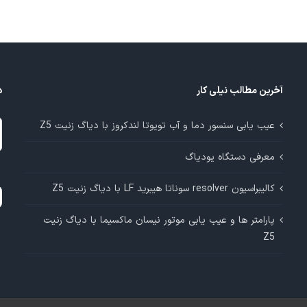
آخرین مطالب نیلی کار
د
د
عیب یابی سنسور دما و آب تویوتا لندکروز با دیاگ زنیت Z5
م
معرفی دستگاه یودیاگ
آ
کالیبراسیون resolver سوناتا هیبرید LF با دیاگ زنیت Z5
پارامتر ها و عیب یابی موتور نیسان ماکسیما با دیاگ زنیت
Z5