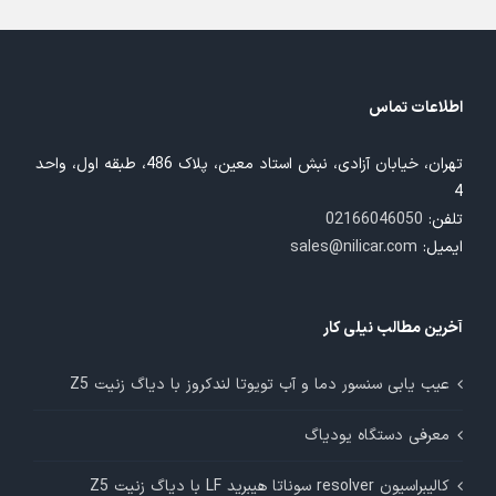
اطلاعات تماس
تهران، خیابان آزادی، نبش استاد معین، پلاک 486، طبقه اول، واحد
4
تلفن:
02166046050
ایمیل:
sales@nilicar.com
آخرین مطالب نیلی کار
عیب یابی سنسور دما و آب تویوتا لندکروز با دیاگ زنیت Z5
معرفی دستگاه یودیاگ
کالیبراسیون resolver سوناتا هیبرید LF با دیاگ زنیت Z5