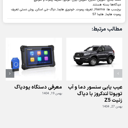
برای
دیدگاه‌ها
بسته هستند
تعریف
برچسب ها:
Haima
,
تعریف ریموت
,
خودوری هایما
,
دیاگ جی اسکن
,
روش دستی تعریف
ریموت
ریموت هایما
,
هایما S7
خودروی
هایما
مطالب مرتبط:
S7
عیب یابی سنسور دما و آب
معرفی دستگاه یودیاگ
تویوتا لندکروز با دیاگ
بهمن 19, 1404
زنیت Z5
ز
بهمن 27, 1404
بهم