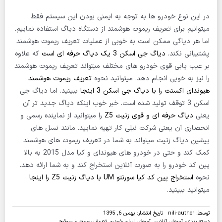
در این نوع خودرو ها به توجه به ایمنی بودن این سیستم فقط
میتوانیم برای تعریف ریموت هوشمند از دستگاه دیاگ استفاده نماییم.
اما هر دیاگی ممکن است به خوبی از عملیات تعریف ریموت هوشمند
پشتیبانی نکند.
دیاگ جی اسکن 3 یک دیاگ حرفه ای است
که علاوه
بر عیب یابی قوی خودرو های مختلف میتواند تعریف ریموت هوشمند
را نیز به خوبی انجام دهد. میتوانید نحوه
تعریف ریموت هوشمند
هیوندای اکسنت را با دیاگ جی اسکن 3 اینجا
ببینید. اما دیاگ جی
اسکن 3 توقف تولید شده است. خبر خوب اینکه دیاگ جدید تر آن
یعنی
دیاگ حرفه ای و قوی زنیت Z5
را میتوانید از نماینده رسمی و
انحصاری آن یعنی شرکت نیلی کار تهیه نمایید. مانند نسل های
پیشین دیاگ زنیت میتواند به شما در تعریف ریموت های هوشمند
کمک کند و حتی در خودرو های هیوندای و کیا مدل 2015 به بالا
پین کد خودرو را به صورت آنلاین استخراج کند و به شما ارائه دهد.
نحوه
استخراج پین کد کیا سورنتو UM با دیاگ زنیت Z5 را اینجا
میتوانید ببینید.
توسط:
nili-author
تاریخ انتشار: بهمن 6, 1395
دسته بندی:
آموزش آنلاین
,
آموزش ایران خودرو
,
تعریف ریموت و سوئیچ