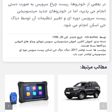
در بعضی از خودروها، ریست چراغ سرویس به صورت دستی
انجام می پذیرد، اما در خودروهای جدید میتسوبیشی
ریست سرویس دوره ای و تغییر تنظیمات آن توسط دیاگ
جی اسکن انجام می شود.
توسط:
nili-author
تاریخ انتشار: آبان 20, 1396
دسته بندی:
آموزش آنلاین
,
آموزش میتسوبیشی
,
سرویس دوره‌ای
,
ویدئو های آموزشی
برای
دیدگاه‌ها
بسته هستند
ویدئو:انجام
برچسب ها:
تست اوتلندر 2017
,
دیاگ
,
دیاگ جی اسکن
,
ریست سرویس دوره ای
تنظیمات
میتسوبیشی اوتلندر
,
عیب یاب
سرویس
دوره
مطالب مرتبط:
ای
میتسوبیشی
اوتلندر
2017
با
دیاگ
جی
اسکن