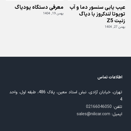
عیب یابی سنسور دما و آب
معرفی دستگاه یودیاگ
تویوتا لندکروز با دیاگ
بهمن 19, 1404
زنیت Z5
ز
بهمن 27, 1404
بهم
اطلاعات تماس
تهران، خیابان آزادی، نبش استاد معین، پلاک 486، طبقه اول، واحد
4
تلفن:
02166046050
ایمیل:
sales@nilicar.com