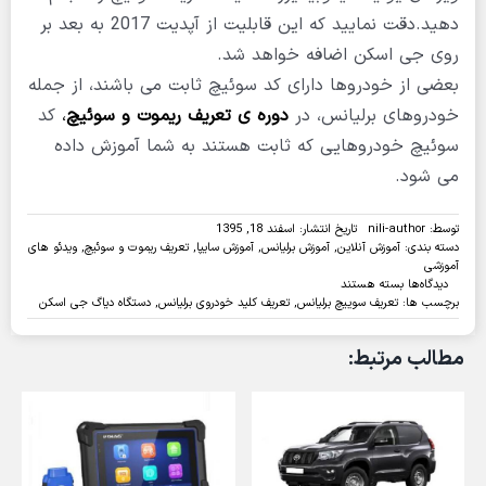
دهید.دقت نمایید که این قابلیت از آپدیت 2017 به بعد بر
روی جی اسکن اضافه خواهد شد.
بعضی از خودروها دارای کد سوئیچ ثابت می باشند، از جمله
خودروهای برلیانس، در
دوره ی تعریف ریموت و سوئیچ
،
کد
سوئیچ خودروهایی که ثابت هستند به شما آموزش داده
می شود.
توسط:
nili-author
تاریخ انتشار: اسفند 18, 1395
دسته بندی:
آموزش آنلاین
,
آموزش برلیانس
,
آموزش سایپا
,
تعریف ریموت و سوئیچ
,
ویدئو های
آموزشی
برای
دیدگاه‌ها
بسته هستند
ویدئو:تعریف
برچسب ها:
تعریف سوییچ برلیانس
,
تعریف کلید خودروی برلیانس
,
دستگاه دیاگ جی اسکن
سوئیچ
برلیانس
مطالب مرتبط:
با
دیاگ
جی
اسکن