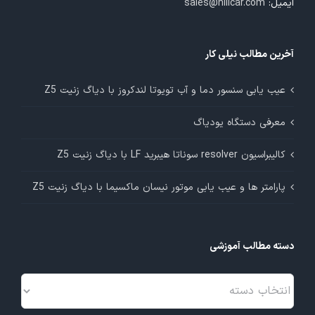
ایمیل:
sales@nilicar.com
آخرین مطالب نیلی کار
عیب یابی سنسور دما و آب تویوتا لندکروز با دیاگ زنیت Z5
معرفی دستگاه یودیاگ
کالیبراسیون resolver سوناتا هیبرید LF با دیاگ زنیت Z5
پارامتر ها و عیب یابی موتور نیسان ماکسیما با دیاگ زنیت Z5
دسته مطالب آموزشی
دسته
مطالب