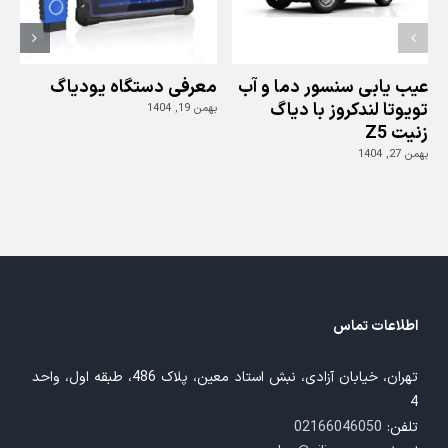
عیب یابی سنسور دما و آب
معرفی دستگاه یودیاگ
تویوتا لندکروز با دیاگ
بهمن 19, 1404
زنیت Z5
ز
بهمن 27, 1404
بهم
اطلاعات تماس
تهران، خیابان آزادی، نبش استاد معین، پلاک 486، طبقه اول، واحد
4
تلفن:
02166046050