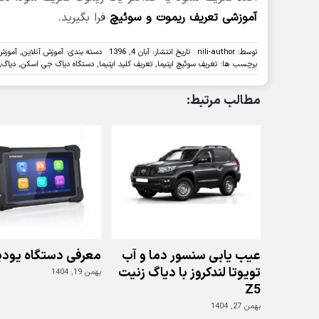
آموزشی تعریف ریموت و سوئیچ
فرا بگیرید.
توسط:
nili-author
تاریخ انتشار: آبان 4, 1396
دسته بندی:
آموزش آنلاین
,
آموزش
برچسب ها:
تعریف سوئیچ اپتیما
,
تعریف کلید اپتیما
,
دستگاه دیاگ جی اسکن
,
دیاگ
,
مطالب مرتبط:
عیب یابی سنسور دما و آب
معرفی دستگاه یودی
تویوتا لندکروز با دیاگ زنیت
بهمن 19, 1404
Z5
بهمن 27, 1404