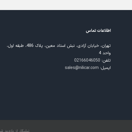
اطلاعات تماس
تهران، خیابان آزادی، نبش استاد معین، پلاک 486، طبقه اول،
واحد 4
تلفن:
02166046050
ایمیل:
sales@nilicar.com
تمامی حقوق این وبسایت متعلق به شرکت نیلی‌کار آزمون می‌باشد.
نیلیکار از بازدید