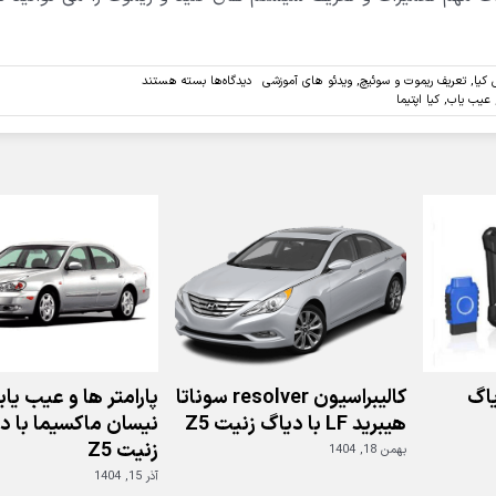
برای
 کیا
,
تعریف ریموت و سوئیچ
,
ویدئو های آموزشی
دیدگاه‌ها
بسته هستند
ویدئو:تعریف
عیب یاب
,
کیا اپتیما
سوئیچ
هوشمند
(
کیلس)
کیا
اپتیما
2015
با
دستگاه
دیاگ
جی
اسکن
اگ
کالیبراسیون resolver سوناتا
پارامتر ها و عیب یا
هیبرید LF با دیاگ زنیت Z5
نیسان ماکسیما با د
زنیت Z5
بهمن 18, 1404
آذر 15, 1404