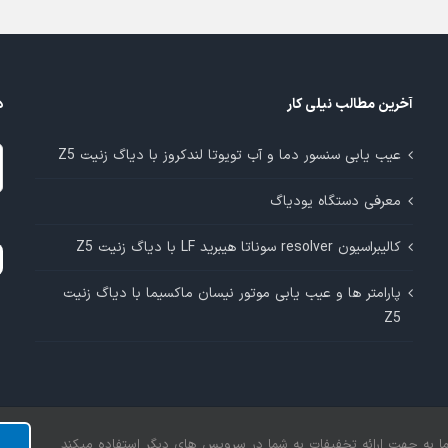
آخرین مطالب نیلی کار
د
د
عیب یابی سنسور دما و آب تویوتا لندکروز با دیاگ زنیت Z5
م
معرفی دستگاه یودیاگ
آ
کالیبراسیون resolver سوناتا هیبرید LF با دیاگ زنیت Z5
پارامتر ها و عیب یابی موتور نیسان ماکسیما با دیاگ زنیت
Z5
 شما به جهت ارائه تخفیفات به شما در سرویس های دیگر استفاده میکند