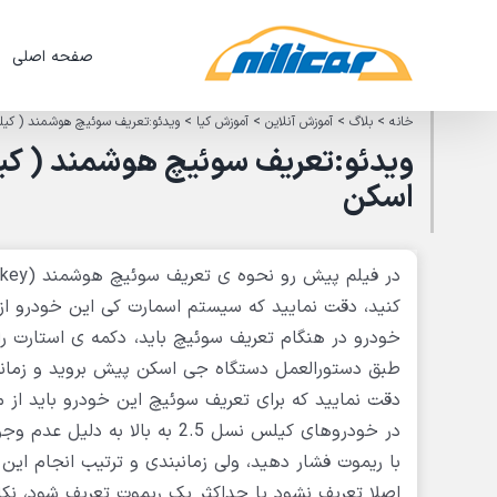
Ski
t
صفحه اصلی
conten
خانه
>
بلاگ
>
آموزش آنلاین
>
آموزش کیا
>
ویدئو:تعریف سوئیچ هوشمند ( کیلس) کیا اپتیما 2015 
اسکن
در فیلم پیش رو نحوه ی تعریف سوئیچ هوشمند (smart key) خودروی کیا اپتیما مدل 2015 را با
کنید، دقت نمایید که سیستم اسمارت کی این خودرو از 
خودرو در هنگام تعریف سوئیچ باید، دکمه ی استارت را
طبق دستورالعمل دستگاه جی اسکن پیش بروید و زمانبند
دقت نمایید که برای تعریف سوئیچ این خودرو باید از منوی smart key unit اقدام 
در خودروهای کیلس نسل 2.5 به ب
با ریموت فشار دهید، ولی زمانبندی و ترتیب انجام ای
اصلا تعریف نشود یا حداکثر یک ریموت تعریف شود، نکا