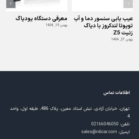
عیب یابی سنسور دما و آب
معرفی دستگاه یودیاگ
تویوتا لندکروز با دیاگ
بهمن 19, 1404
زنیت Z5
ز
بهمن 27, 1404
بهم
اطلاعات تماس
تهران، خیابان آزادی، نبش استاد معین، پلاک 486، طبقه اول، واحد
4
تلفن:
02166046050
ایمیل:
sales@nilicar.com