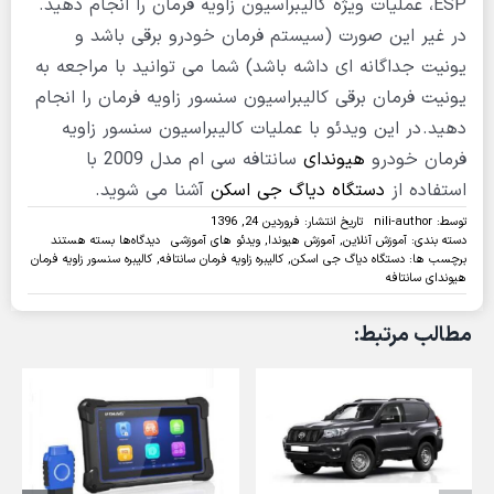
ESP، عملیات ویژه کالیبراسیون زاویه فرمان را انجام دهید.
در غیر این صورت (سیستم فرمان خودرو برقی باشد و
یونیت جداگانه ای داشه باشد) شما می توانید با مراجعه به
یونیت فرمان برقی کالیبراسیون سنسور زاویه فرمان را انجام
دهید.
در این ویدئو با عملیات کالیبراسیون سنسور زاویه
فرمان خودرو
هیوندای
سانتافه سی ام مدل 2009 با
استفاده از
دستگاه دیاگ جی اسکن
آشنا می شوید.
توسط:
nili-author
تاریخ انتشار: فروردین 24, 1396
برای
دسته بندی:
آموزش آنلاین
,
آموزش هیوندا
,
ویدئو های آموزشی
دیدگاه‌ها
بسته هستند
ویدئو:کالیبره
برچسب ها:
دستگاه دیاگ جی اسکن
,
کالیبره زاویه فرمان سانتافه
,
کالیبره سنسور زاویه فرمان
ی
هیوندای سانتافه
سنسور
زاویه
مطالب مرتبط:
ی
فرمان
سانتافه
با
دیاگ
جی
اسکن