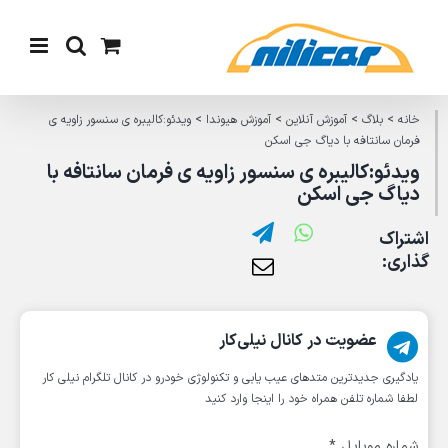
Ski
t
conten
خانه
>
بلاگ
>
آموزش آنلاین
>
آموزش هیوندا
>
ویدئو:کالیبره ی سنسور زاویه ی
فرمان سانتافه با دیاگ جی اسکن
ویدئو:کالیبره ی سنسور زاویه ی فرمان سانتافه با
دیاگ جی اسکن
اشتراک
گذاری:
عضویت در کانال نیلی‌کار
یادگیری جدیدترین متد‌های عیب یابی‌ و تکنولوژی خودرو در کانال تلگرام نیلی کار
لطفا شماره تلفن همراه خود را اینجا وارد کنید
شماره موبایل
*