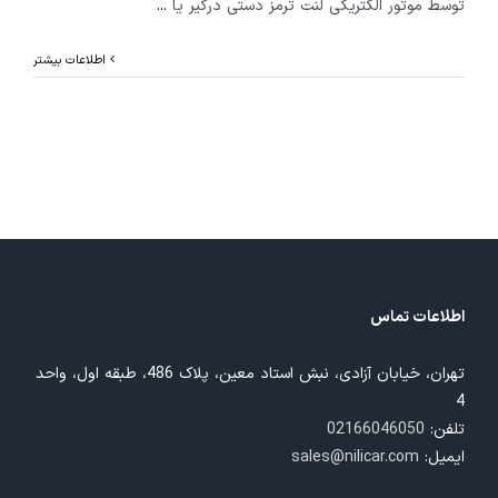
توسط موتور الکتریکی لنت ترمز دستی درگیر یا
...
اطلاعات بیشتر
اطلاعات تماس
تهران، خیابان آزادی، نبش استاد معین، پلاک 486، طبقه اول، واحد
4
تلفن:
02166046050
ایمیل:
sales@nilicar.com