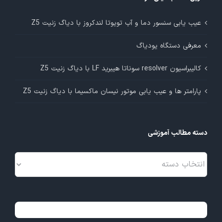
عیب یابی سنسور دما و آب تویوتا لندکروز با دیاگ زنیت Z5
معرفی دستگاه یودیاگ
کالیبراسیون resolver سوناتا هیبرید LF با دیاگ زنیت Z5
پارامتر ها و عیب یابی موتور نیسان ماکسیما با دیاگ زنیت Z5
دسته مطالب آموزشی
دسته
مطالب
آموزشی