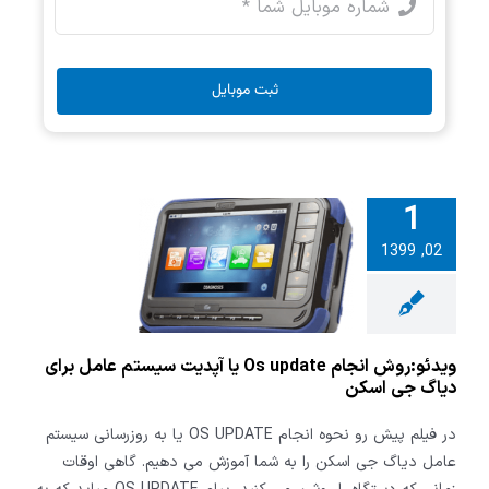
ثبت موبایل
1
ویدئو:روش انجام Os
02, 1399
update یا آپدیت
 عامل برای
 جی اسکن
ویدئو:روش انجام Os update یا آپدیت سیستم عامل برای
دیاگ جی اسکن
در فیلم پیش رو نحوه انجام OS UPDATE یا به روزرسانی سیستم
عامل دیاگ جی اسکن را به شما آموزش می دهیم. گاهی اوقات