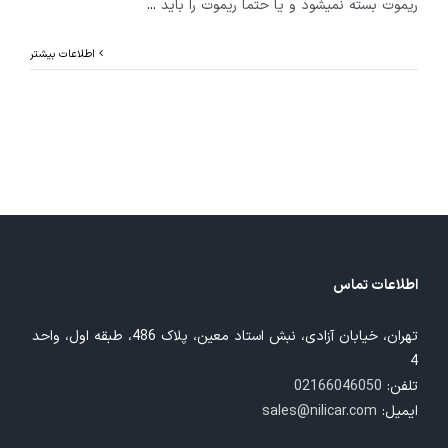
ریموت بسته نمیشود و یا حتما ریموت را باید
...
اطلاعات بیشتر
اطلاعات تماس
تهران، خیابان آزادی، نبش استاد معین، پلاک 486، طبقه اول، واحد
4
تلفن:
02166046050
ایمیل:
sales@nilicar.com