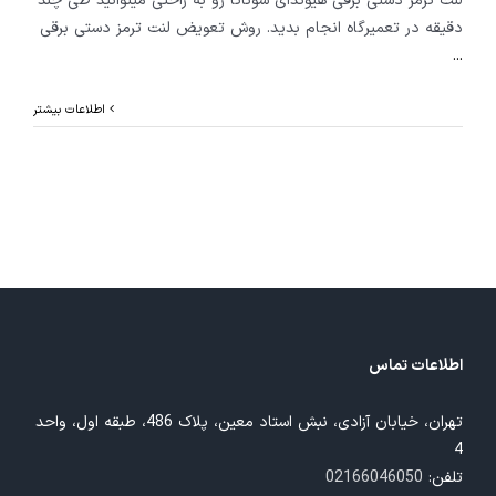
لنت ترمز دستی برقی هیوندای سوناتا رو به راحتی میتوانید طی چند
دقیقه در تعمیرگاه انجام بدید. روش تعویض لنت ترمز دستی برقی
...
اطلاعات بیشتر
اطلاعات تماس
تهران، خیابان آزادی، نبش استاد معین، پلاک 486، طبقه اول، واحد
4
تلفن:
02166046050