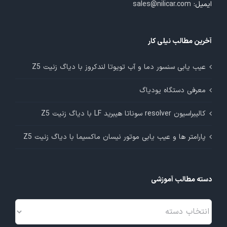
ایمیل:
sales@nilicar.com
آخرین مطالب نیلی کار
عیب یابی سنسور دما و آب تویوتا لندکروز با دیاگ زنیت Z5
معرفی دستگاه یودیاگ
کالیبراسیون resolver سوناتا هیبرید LF با دیاگ زنیت Z5
پارامتر ها و عیب یابی موتور نیسان ماکسیما با دیاگ زنیت Z5
دسته مطالب آموزشی
دسته
مطالب