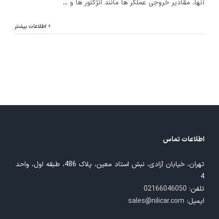
آنها، مقادیر خروجی عملگر ها مانند انژکتور ها و
...
اطلاعات بیشتر
اطلاعات تماس
تهران، خیابان آزادی، نبش استاد معین، پلاک 486، طبقه اول، واحد
4
تلفن:
02166046050
ایمیل:
sales@nilicar.com