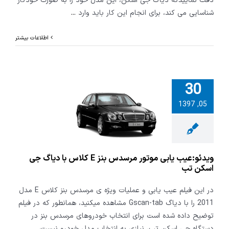
دقت نماییدکه دیاگ جی اسکن، این مدل خود را به صورت خودکار
شناسایی می کند، برای انجام این کار باید وارد
...
اطلاعات بیشتر
30
و:عیب یابی
05, 1397
موتور مرسدس بنز E
با دیاگ جی
سکن تب
ویدئو:عیب یابی موتور مرسدس بنز E کلاس با دیاگ جی
اسکن تب
در این فیلم عیب یابی و عملیات ویژه ی مرسدس بنز کلاس E مدل
2011 را با دیاگ Gscan-tab مشاهده میکنید، همانطور که در فیلم
توضیح داده شده است برای انتخاب خودروهای مرسدس بنز در
دستگاه جی اسکن تب، نیازی به انتخاب مدل خودرو نیست،
...