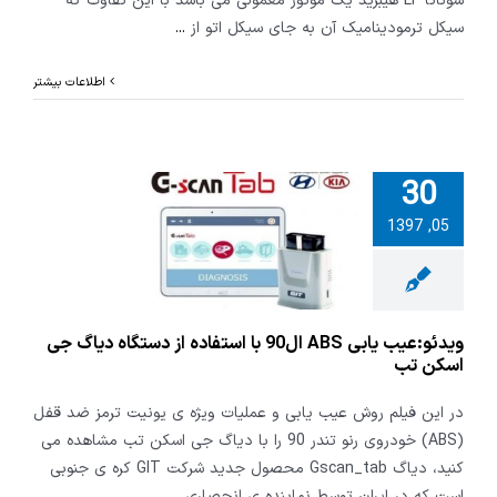
سوناتا LF هیبرید یک موتور معمولی می باشد با این تفاوت که
سیکل ترمودینامیک آن به جای سیکل اتو از
...
اطلاعات بیشتر
30
ویدئو:عیب یابی ABS
05, 1397
ل90 با استفاده از
ه دیاگ جی
سکن تب
ویدئو:عیب یابی ABS ال90 با استفاده از دستگاه دیاگ جی
اسکن تب
در این فیلم روش عیب یابی و عملیات ویژه ی یونیت ترمز ضد قفل
(ABS) خودروی رنو تندر 90 را با دیاگ جی اسکن تب مشاهده می
کنید، دیاگ Gscan_tab محصول جدید شرکت GIT کره ی جنوبی
است که در ایران توسط نماینده ی انحصاری
...