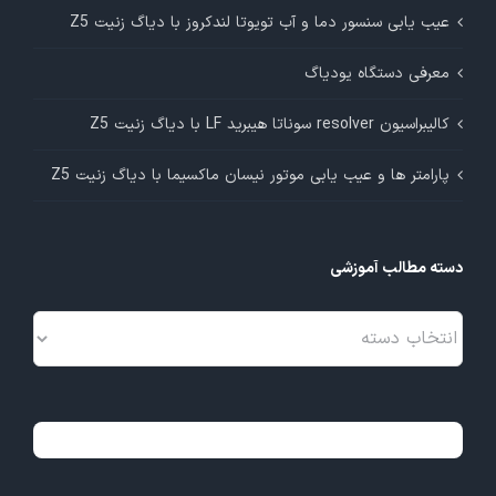
عیب یابی سنسور دما و آب تویوتا لندکروز با دیاگ زنیت Z5
معرفی دستگاه یودیاگ
کالیبراسیون resolver سوناتا هیبرید LF با دیاگ زنیت Z5
پارامتر ها و عیب یابی موتور نیسان ماکسیما با دیاگ زنیت Z5
دسته مطالب آموزشی
دسته
مطالب
آموزشی