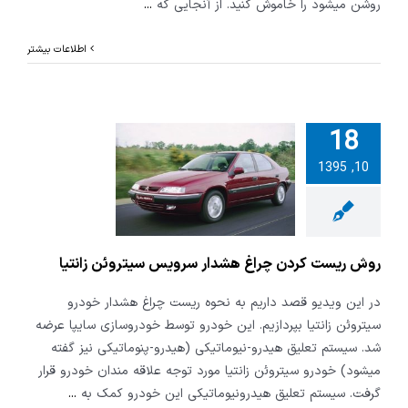
روشن میشود را خاموش کنید. از آنجایی که
...
اطلاعات بیشتر
18
10, 1395
ریست کردن
شدار سرویس
وئن زانتیا
روش ریست کردن چراغ هشدار سرویس سیتروئن زانتیا
در این ویدیو قصد داریم به نحوه ریست چراغ هشدار خودرو
سیتروئن زانتیا بپردازیم. این خودرو توسط خودروسازی سایپا عرضه
شد. سیستم تعلیق هیدرو-نیوماتیکی (هیدرو-پنوماتیکی نیز گفته
میشود) خودرو سیتروئن زانتیا مورد توجه علاقه مندان خودرو قرار
گرفت. سیستم تعلیق هیدرونیوماتیکی این خودرو کمک به
...