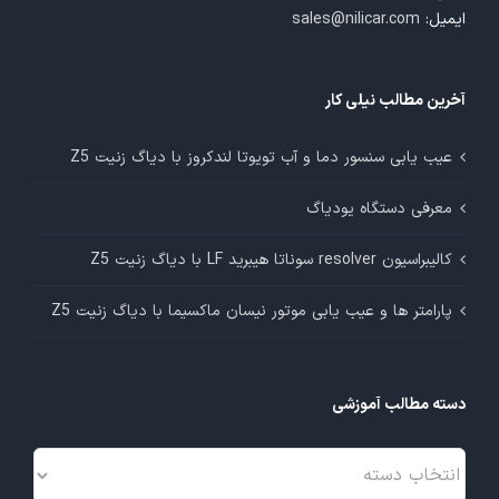
ایمیل:
sales@nilicar.com
آخرین مطالب نیلی کار
عیب یابی سنسور دما و آب تویوتا لندکروز با دیاگ زنیت Z5
معرفی دستگاه یودیاگ
کالیبراسیون resolver سوناتا هیبرید LF با دیاگ زنیت Z5
پارامتر ها و عیب یابی موتور نیسان ماکسیما با دیاگ زنیت Z5
دسته مطالب آموزشی
دسته
مطالب