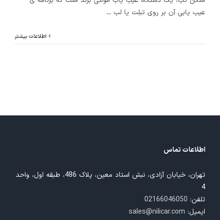
اسکن تب، یک دستگاه عیب یاب مولتی برند است که برنامه ی
عیب یابی آن بر روی تبلت یا لب
...
اطلاعات بیشتر
اطلاعات تماس
تهران، خیابان آزادی، نبش استاد معین، پلاک 486، طبقه اول، واحد
4
تلفن:
02166046050
ایمیل:
sales@nilicar.com