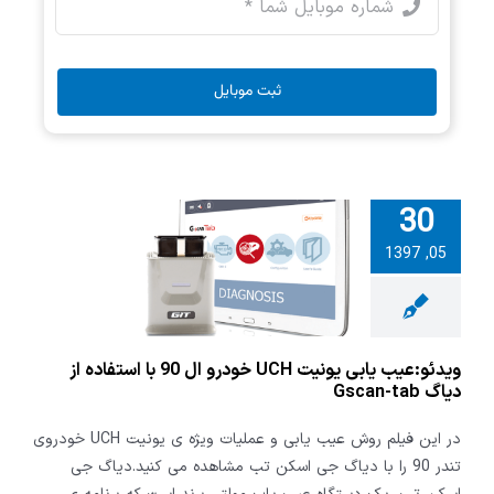
ثبت موبایل
30
و:عیب یابی
05, 1397
یونیت UCH خودرو
ل 90 با استفاده از
G
ویدئو:عیب یابی یونیت UCH خودرو ال 90 با استفاده از
دیاگ Gscan-tab
در این فیلم روش عیب یابی و عملیات ویژه ی یونیت UCH خودروی
تندر 90 را با دیاگ جی اسکن تب مشاهده می کنید.دیاگ جی