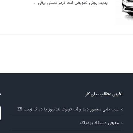
بدید. روش تعویض لنت ترمز دستی برقی
...
آخرین مطالب نیلی کار
د
د
عیب یابی سنسور دما و آب تویوتا لندکروز با دیاگ زنیت Z5
م
معرفی دستگاه یودیاگ
آ