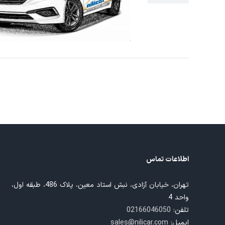
اطلاعات تماس
تهران، خیابان آزادی، نبش استاد معین، پلاک 486، طبقه اول،
واحد 4
تلفن:
02166046050
ایمیل:
sales@nilicar.com