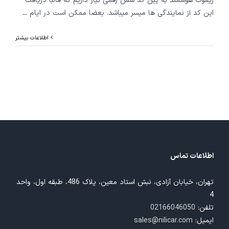
ریموت هوشمند به پین کد شش رقمی نیاز داریم که قالبا دریافت
این کد از نمایندگی ها میسر میباشد. بعضا ممکن است در ایام
...
اطلاعات بیشتر
اطلاعات تماس
تهران، خیابان آزادی، نبش استاد معین، پلاک 486، طبقه اول، واحد
4
تلفن:
02166046050
ایمیل:
sales@nilicar.com