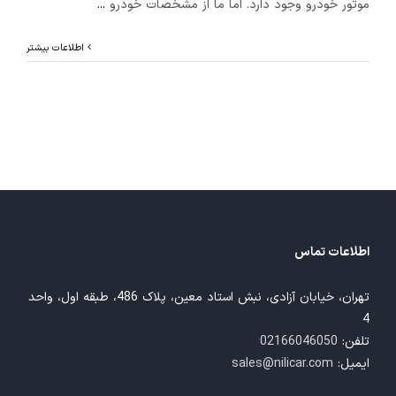
موتور خودرو وجود دارد. اما ما از مشخصات خودرو
...
اطلاعات بیشتر
اطلاعات تماس
تهران، خیابان آزادی، نبش استاد معین، پلاک 486، طبقه اول، واحد
4
تلفن:
02166046050
ایمیل:
sales@nilicar.com