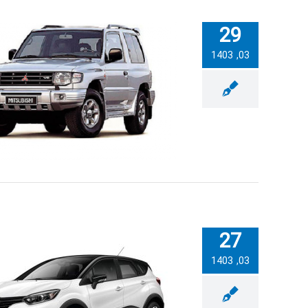
29
03, 1403
ور میتسوبیشی پاجرو
27
03, 1403
شت آمپر رنو کپچر با