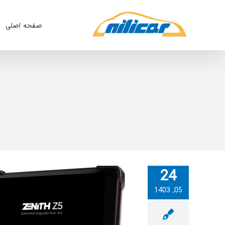
Ski
t
صفحه اصلی
conten
24
05, 1403
ن دیاگ زنیت Z5